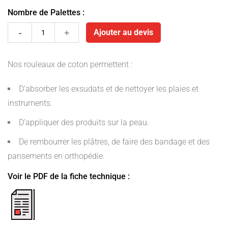
Nombre de Palettes :
Rouleaux
Ajouter au devis
de
Nos rouleaux de coton permettent :
coton
D’absorber les exsudats et de nettoyer les plaies et
quantity
instruments.
D’appliquer des produits sur la peau.
De rembourrer les plâtres, de faire des bandage et des
pansements en orthopédie.
Voir le PDF de la fiche technique :
fiche
pdf