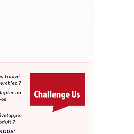
as trouvé
herchiez
?
dapter un
vos
évelopper
oduit ?
NOUS!