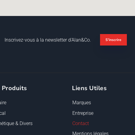
Inscrivez-vous à la newsletter d'Alan&Co.
S'inscrire
 Produits
Liens Utiles
ire
Marques
cal
Entreprise
étique & Divers
Contact
Mentions légales