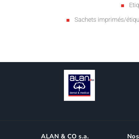
Eti
Sachets imprimés/étique
ALAN & CO s.a.
Nos