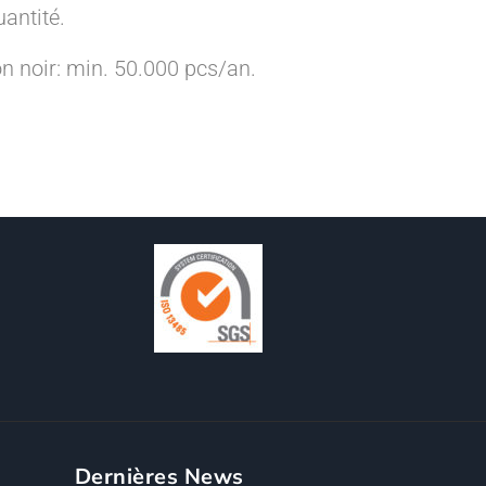
antité.
n noir: min. 50.000 pcs/an.
Dernières News