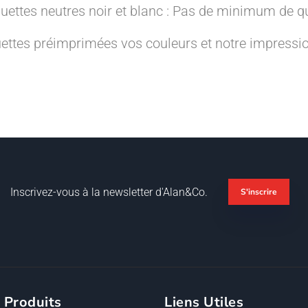
quettes neutres noir et blanc : Pas de minimum de qu
ttes préimprimées vos couleurs et notre impressio
Inscrivez-vous à la newsletter d'Alan&Co.
S'inscrire
 Produits
Liens Utiles