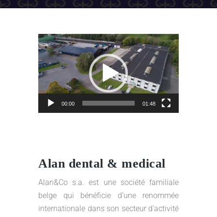
Lecteur
vidéo
00:00
01:48
Alan dental & medical
Alan&Co s.a. est une société familiale
belge qui bénéficie d’une renommée
internationale dans son secteur d’activité