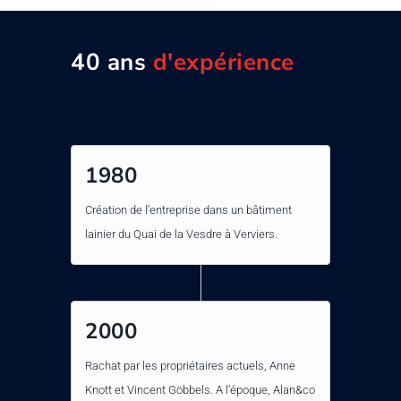
40 ans
d'expérience
1980
Création de l’entreprise dans un bâtiment
lainier du Quai de la Vesdre à Verviers.
2000
Rachat par les propriétaires actuels, Anne
Knott et Vincent Göbbels. A l’époque, Alan&co