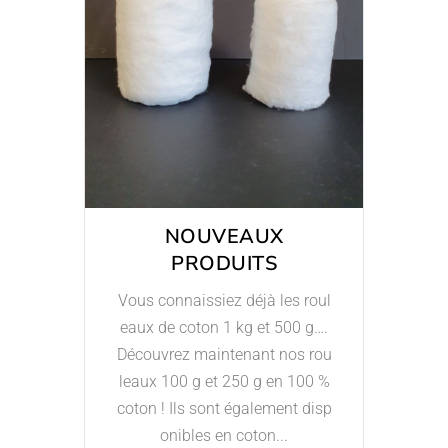
NOUVEAUX
PRODUITS
Vous connaissiez déjà les roul
eaux de coton 1 kg et 500 g….
Découvrez maintenant nos rou
leaux 100 g et 250 g en 100 %
coton ! Ils sont également disp
onibles en coton...